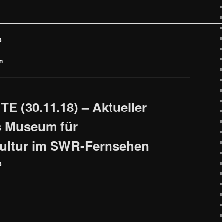
——————————————————
8
n
E (30.11.18) – Aktueller
s Museum für
ultur im SWR-Fernsehen
8