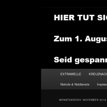
Zum
Zum
primären
sekundären
Inhalt
Inhalt
NEWSHOUSE
springen
springen
Hauptmenü
EXTRAWELLE
KREUZNAC
Notrufe & Notdienste
Impre
MONATSARCHIV:
NOVEMBER 2018