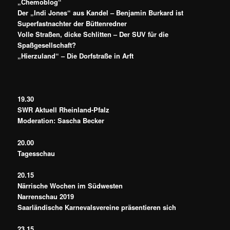
„Chemoblog“
Der „Indi Jones“ aus Kandel – Benjamin Burkard ist
Superfastnachter der Büttenredner
Volle Straßen, dicke Schlitten – Der SUV für die
Spaßgesellschaft?
„Hierzuland“ – Die Dorfstraße in Arft
19.30
SWR Aktuell Rheinland-Pfalz
Moderation: Sascha Becker
20.00
Tagesschau
20.15
Närrische Wochen im Südwesten
Narrenschau 2019
Saarländische Karnevalsvereine präsentieren sich
23.15