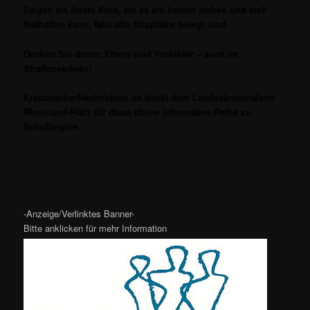
Zeigen sie ihrem Kind, wo es am besten stehen und sich
festhalten kann, falls alle Sitzplätze belegt sind.
Denken Sie daran: Eltern sind Vorbilder – auch im
Straßenverkehr!
KreuznacherNachrichten.de dankt dem Landeskriminalamt
Rheinland-Pfalz für diese kleine informative Reihe zu
Schulbeginn.
-Anzeige/Verlinktes Banner-
Bitte anklicken für mehr Information