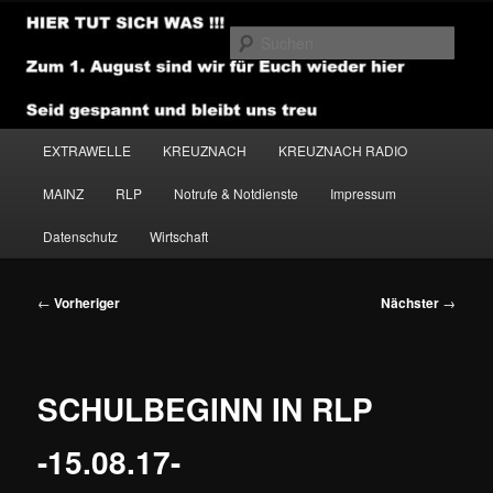
Zum
primären
Such
Inhalt
springen
NEWSHOUSE.MEDIA
Hauptmenü
EXTRAWELLE
KREUZNACH
KREUZNACH RADIO
MAINZ
RLP
Notrufe & Notdienste
Impressum
Datenschutz
Wirtschaft
Beitragsnavigation
←
Vorheriger
Nächster
→
SCHULBEGINN IN RLP
-15.08.17-