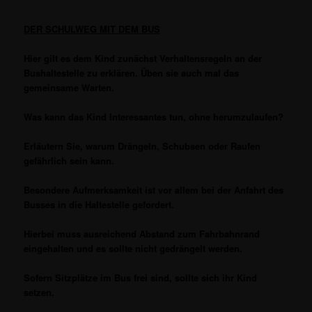
DER SCHULWEG MIT DEM BUS
Hier gilt es dem Kind zunächst Verhaltensregeln an der
Bushaltestelle zu erklären. Üben sie auch mal das
gemeinsame Warten.
Was kann das Kind Interessantes tun, ohne herumzulaufen?
Erläutern Sie, warum Drängeln, Schubsen oder Raufen
gefährlich sein kann.
Besondere Aufmerksamkeit ist vor allem bei der Anfahrt des
Busses in die Haltestelle gefordert.
Hierbei muss ausreichend Abstand zum Fahrbahnrand
eingehalten und es sollte nicht gedrängelt werden.
Sofern Sitzplätze im Bus frei sind, sollte sich ihr Kind
setzen.