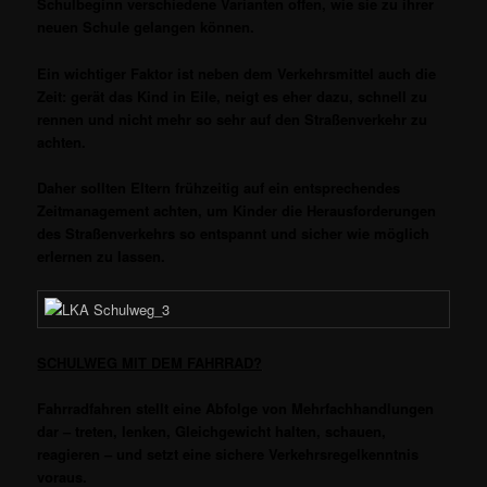
Schulbeginn verschiedene Varianten offen, wie sie zu ihrer
neuen Schule gelangen können.
Ein wichtiger Faktor ist neben dem Verkehrsmittel auch die
Zeit: gerät das Kind in Eile, neigt es eher dazu, schnell zu
rennen und nicht mehr so sehr auf den Straßenverkehr zu
achten.
Daher sollten Eltern frühzeitig auf ein entsprechendes
Zeitmanagement achten, um Kinder die Herausforderungen
des Straßenverkehrs so entspannt und sicher wie möglich
erlernen zu lassen.
SCHULWEG MIT DEM FAHRRAD?
Fahrradfahren stellt eine Abfolge von Mehrfachhandlungen
dar – treten, lenken, Gleichgewicht halten, schauen,
reagieren – und setzt eine sichere Verkehrsregelkenntnis
voraus.