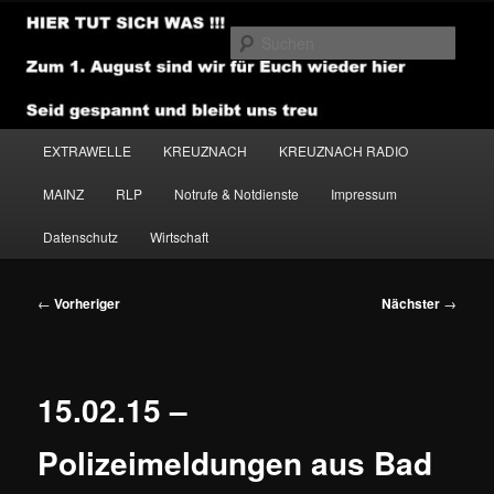
Zum
primären
Such
Inhalt
springen
NEWSHOUSE.MEDIA
Hauptmenü
EXTRAWELLE
KREUZNACH
KREUZNACH RADIO
MAINZ
RLP
Notrufe & Notdienste
Impressum
Datenschutz
Wirtschaft
Beitragsnavigation
←
Vorheriger
Nächster
→
15.02.15 –
Polizeimeldungen aus Bad