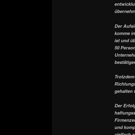
entwicklu
übernehme
Der Aufsi
komme in 
ist und ü
50 Person
Unternehm
bestätige
Trotzdem 
Richtungs
gehalten 
Der Erfol
haftungss
Firmenzen
und kompl
vielfach 