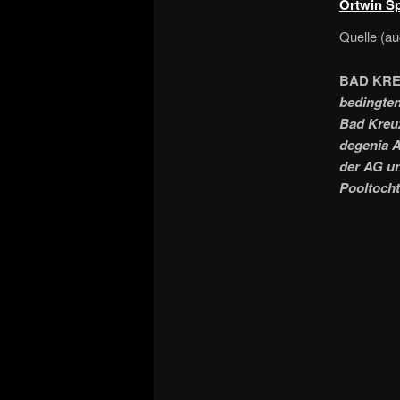
Ortwin S
Quelle (a
BAD KRE
bedingte
Bad Kreuz
degenia A
der AG u
Pooltocht