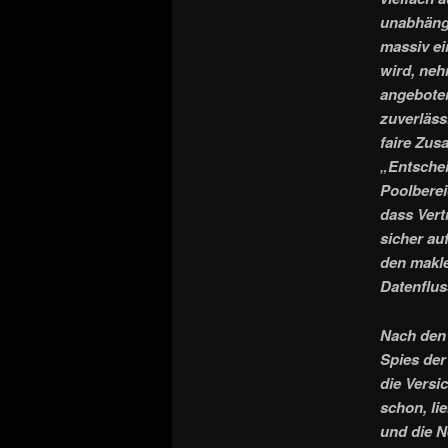
unabhängi
massiv ei
wird, neh
angeboten
zuverläss
faire Zus
„Entschei
Poolberei
dass Vert
sicher au
den makl
Datenflus
Nach den 
Spies der
die Versi
schon, li
und die N