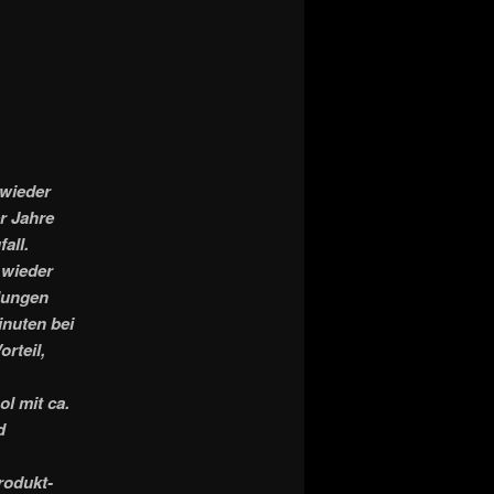
 wieder
er Jahre
all.
 wieder
lungen
inuten bei
rteil,
l mit ca.
d
rodukt-