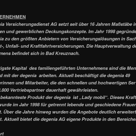
TERNEHMEN
ia Versicherungsdienst AG setzt seit über 16 Jahren Maßstäbe 
ten und gewerblichen Deckungskonzepte. Im Jahr 1998 gegründe
ia zu den größten Anbietern von Versicherungslösungen in Sach
ht-, Unfall- und Kraftfahrtversicherungen. Die Hauptverwaltung d
ens befindet sich in Bad Kreuznach.
igste Kapital des familiengeführten Unternehmens sind die Me
nd mit der degenia arbeiten. Aktuell beschäftigt die degenia 49
erinnen und Mitarbeiter, die den schnellen und hochwertigen Ser
3.800 Vertriebspartner dauerhaft gewährleisten.
bekannteste Produkt der degenia ist „Lady mobil“. Dieses Kraft
urde im Jahr 1998 für getrennt lebende und geschiedene Fraue
t. Über die Jahre hinweg wurden die Angebote deutlich erweiter
. Aktuell bietet die degenia AG eigene Produkte in den Bereiche
rt