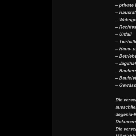
– private 
– Hausrat
– Wohng
– Rechts
– Unfall
– Tierhalt
– Haus- u
– Betriebs
– Jagdhaf
– Bauherr
– Bauleis
– Gewäss
Die versc
ausschlie
degenia-K
Dokument
Die versc