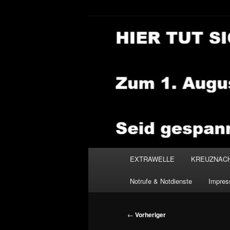
Zum
primären
Inhalt
NEWSHOUSE
springen
Hauptmenü
EXTRAWELLE
KREUZNAC
Notrufe & Notdienste
Impre
Beitragsnavigation
←
Vorheriger