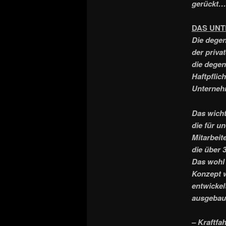
gerückt…
DAS UN
Die degen
der priva
die degen
Haftpflic
Unternehm
Das wicht
die für u
Mitarbeit
die über 
Das wohl 
Konzept w
entwickel
ausgebaut
– Kraftfah