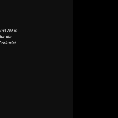
nst AG in
er der
Prokurist