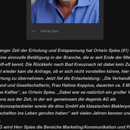
Ortwin Spies
anger Zeit der Erholung und Entspannung hat Ortwin Spies (61)
eine sinnvolle Betätigung in der Branche, die er seit Ende der 90
ff-eff kennt. Die Rückkehr nach Bad Kreuznach ist dabei kein Zuf
 wieder kam die Anfrage, ob er sich nicht vorstellen könne, hier
tung zu übernehmen. Jetzt fiel die Entscheidung: „Die Verhand
and und Gesellschafterin, Frau Halime Koppius, dauerten ca. 5 M
se Kaffee“, so Ortwin Spies. „Dabei war es natürlich ein großer Vo
uns aus der Zeit, in der wir gemeinsam die degenia AG als
onzeptanbieter sowie die dmu GmbH als klassischen Maklerpoo
schaften ins Leben gerufen haben“ seit vielen Jahren kennen un
.
G wird Herr Spies die Bereiche Marketing/Kommunikation und P