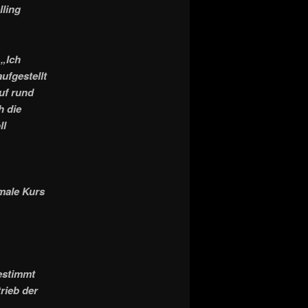
ling
 „Ich
ufgestellt
auf rund
h die
ll
male Kurs
estimmt
rieb der