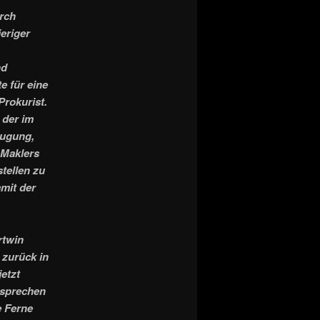
rch
eriger
nd
e für eine
Prokurist.
 der im
eugung,
 Maklers
tellen zu
mit der
rtwin
 zurück in
etzt
 sprechen
e Ferne