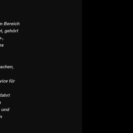
im Bereich
t, gehört
-,
es
nschen,
vice für
fahrt
n
t und
n