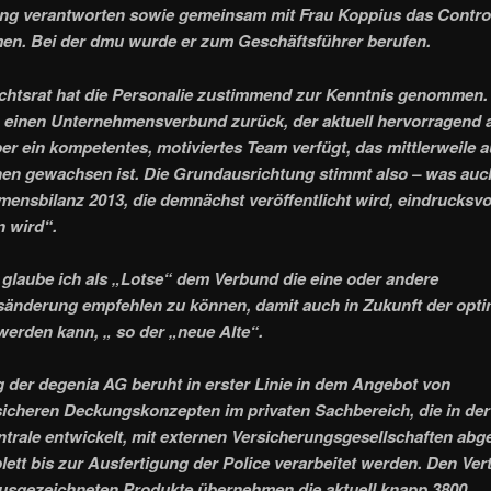
ng verantworten sowie gemeinsam mit Frau Koppius das Control
n. Bei der dmu wurde er zum Geschäftsführer berufen.
chtsrat hat die Personalie zustimmend zur Kenntnis genommen.
einen Unternehmensverbund zurück, der aktuell hervorragend a
ber ein kompetentes, motiviertes Team verfügt, das mittlerweile 
en gewachsen ist. Die Grundausrichtung stimmt also – was auc
ensbilanz 2013, die demnächst veröffentlicht wird, eindrucksvo
n wird“.
glaube ich als „Lotse“ dem Verbund die eine oder andere
änderung empfehlen zu können, damit auch in Zukunft der opti
werden kann, „ so der „neue Alte“.
g der degenia AG beruht in erster Linie in dem Angebot von
icheren Deckungskonzepten im privaten Sachbereich, die in der
trale entwickelt, mit externen Versicherungsgesellschaften abg
ett bis zur Ausfertigung der Police verarbeitet werden. Den Vert
ausgezeichneten Produkte übernehmen die aktuell knapp 3800