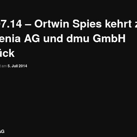
07.14 – Ortwin Spies kehrt 
enia AG und dmu GmbH
ück
ht am
5. Juli 2014
AG