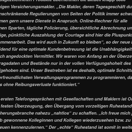
gen Versicherungsmakler. „Die Makler, deren Tagesgeschäft du
nschränkende Regulierungen von Seiten der Politik immer schwi
men gern unsere Dienste in Anspruch. Online-Rechner für alle
en Sparten, tägliche Policierung, übersichtliche Abrechnung u
ige, pünktliche Auszahlung der Courtage sind hier die Pluspunkt
ammenarbeit. Das wird auch in Zukunft so bleiben“, so der neue 
dend für eine optimale Kundenbetreuung ist die Unabhängigkeit
ch angedockten Vermittler. Wir waren von Anfang an der Überz
ragsdaten und Bestände nur in der vollen Verfügungshoheit des
fgehoben sind. Unser Bestreben ist es deshalb, optimale Schnitts
erfreundlichsten Verwaltungsprogrammen zu programmieren, da
s ohne Reibungsverluste funktioniert.“
ersten Telefongesprächen mit Gesellschaften und Maklern ist O
 festen Überzeugung, den Übergang vom vorzeitigen Ruhestand
cherungsbranche nahezu „nahtlos“ zu schaffen. „Ich freue mich j
eb gewonnene Kolleginnen und Kollegen wiederzusehen bzw. zu
euen kennenzulernen.“ Der „echte“ Ruhestand ist somit in weit