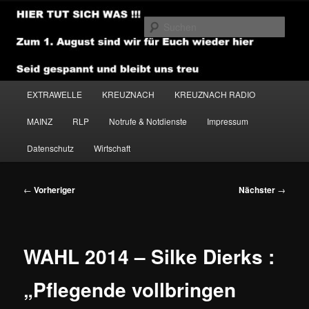
Zum
primären
Such
Inhalt
springen
NEWSHOUSE.MEDIA
Hauptmenü
EXTRAWELLE
KREUZNACH
KREUZNACH RADIO
MAINZ
RLP
Notrufe & Notdienste
Impressum
Datenschutz
Wirtschaft
Beitragsnavigation
←
Vorheriger
Nächster
→
WAHL 2014 – Silke Dierks :
„Pflegende vollbringen