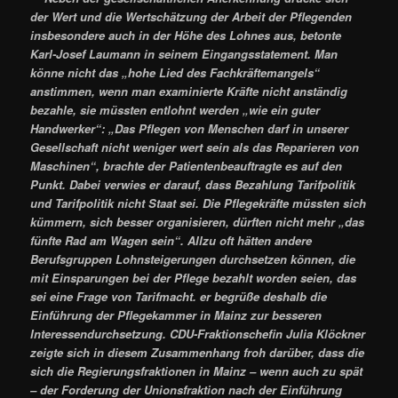
der Wert und die Wertschätzung der Arbeit der Pflegenden
insbesondere auch in der Höhe des Lohnes aus, betonte
Karl-Josef Laumann in seinem Eingangsstatement. Man
könne nicht das „hohe Lied des Fachkräftemangels“
anstimmen, wenn man examinierte Kräfte nicht anständig
bezahle, sie müssten entlohnt werden „wie ein guter
Handwerker“: „Das Pflegen von Menschen darf in unserer
Gesellschaft nicht weniger wert sein als das Reparieren von
Maschinen“, brachte der Patientenbeauftragte es auf den
Punkt. Dabei verwies er darauf, dass Bezahlung Tarifpolitik
und Tarifpolitik nicht Staat sei. Die Pflegekräfte müssten sich
kümmern, sich besser organisieren, dürften nicht mehr „das
fünfte Rad am Wagen sein“. Allzu oft hätten andere
Berufsgruppen Lohnsteigerungen durchsetzen können, die
mit Einsparungen bei der Pflege bezahlt worden seien, das
sei eine Frage von Tarifmacht. er begrüße deshalb die
Einführung der Pflegekammer in Mainz zur besseren
Interessendurchsetzung. CDU-Fraktionschefin Julia Klöckner
zeigte sich in diesem Zusammenhang froh darüber, dass die
sich die Regierungsfraktionen in Mainz – wenn auch zu spät
– der Forderung der Unionsfraktion nach der Einführung