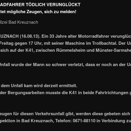
ADFAHRER TÖDLICH VERUNGLÜCKT
ittet mögliche Zeugen, sich zu melden!
olizei Bad Kreuznach
NACH (16.08.13). Ein 33 Jahre alter Motorradfahrer verunglü
Freitag gegen 17 Uhr, mit seiner Maschine im Trollbachtal. Der Un
e sich auf der K41, zwischen Rümmelsheim und Münster-Sarmsh
nfall wurde der Mann so schwer verletzt, dass er noch an der Un
 dem Unfall kam wird derzeit ermittelt.
er Bergungsarbeiten musste die K41 in beide Fahrtrichtungen 
Zeugen für diesen Verkehrsunfall gibt, werden diese gebeten sich
spektion in Bad Kreuznach, Telefon: 0671-88110 in Verbindung zu