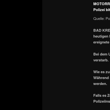
MOTORR
Polizei b
Quelle: P
BAD KREUZ
heutigen 
ereignet
Bei dem U
verstarb.
Wie es zu
Während d
werden.
Falls es 
Polizeiin