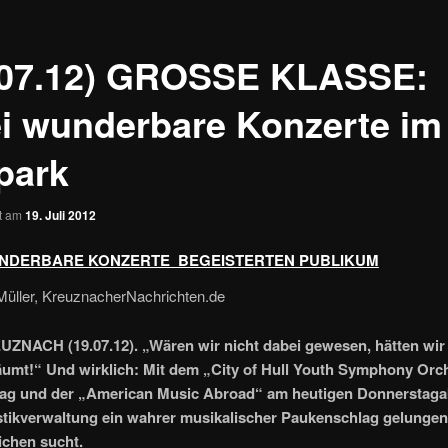
.07.12) GROSSE KLASSE:
i wunderbare Konzerte im
park
ht am
19. Juli 2012
NDERBARE KONZERTE BEGEISTERTEN PUBLIKUM
Müller, KreuznacherNachrichten.de
NACH (19.07.12). „Wären wir nicht dabei gewesen, hätten wir 
umt!“ Und wirklich: Mit dem „City of Hull Youth Symphony Orc
ag und der „American Music Abroad“ am heutigen Donnerstaga
stikverwaltung ein wahrer musikalischer Paukenschlag gelungen
ichen sucht.