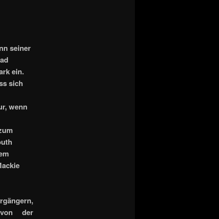
nn seiner
Bad
rk ein.
ss sich
ur, wenn
 zum
outh
dem
Mackie
rgängern,
 von der