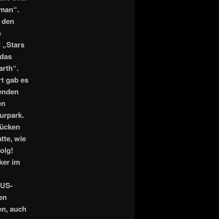
rman“.
 den
s
 „Stars
 das
arth“.
t gab es
enden
en
urpark.
rücken
tte, wie
olg!
er im
 US-
en
en, auch