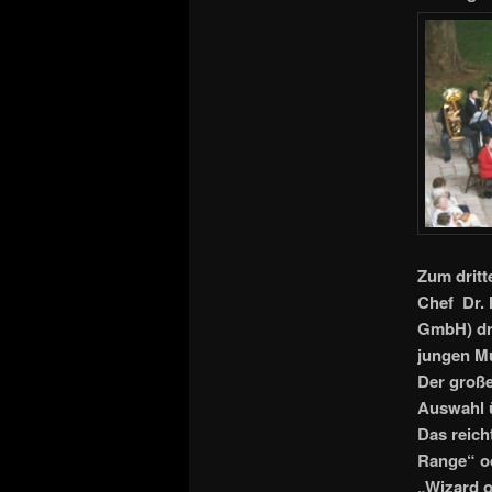
Zum dritt
Chef
Dr.
GmbH) drü
jungen Mu
Der große
Auswahl 
Das reich
Range“ od
„Wizard 