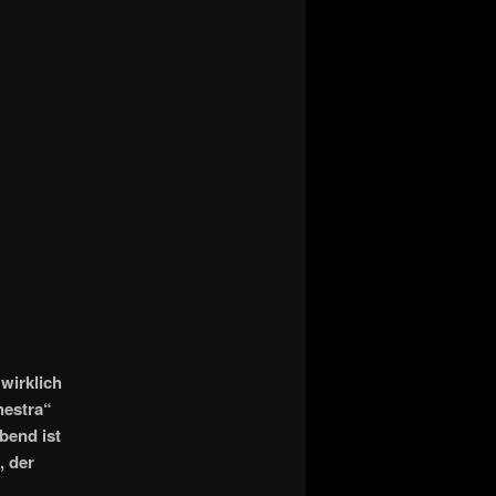
wirklich
hestra“
bend ist
, der