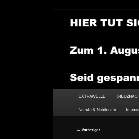
Zum
primären
Inhalt
NEWSHOUSE
springen
Hauptmenü
EXTRAWELLE
KREUZNAC
Notrufe & Notdienste
Impre
Beitragsnavigation
←
Vorheriger