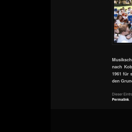
Musiksch
nach Kob
1961 für 
den Grund
Dieser Eint
Permalink
.