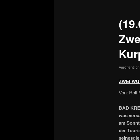
(19
Zwe
Kur
Veröffentlic
ZWEI WU
Von: Rolf 
BAD KREUZ
was versä
am Sonnt
der Touri
seinesgle