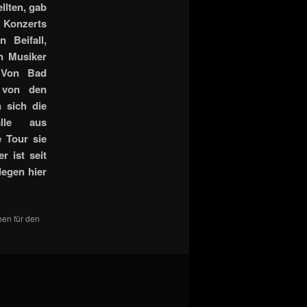
llten, gab
 Konzerts
 Beifall,
n Musiker
. Von Bad
 von den
 sich die
alle aus
 Tour sie
 ist seit
legen hier
hen für den