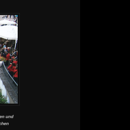
nen und
schen