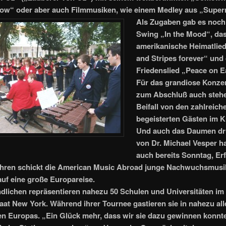
bow“ oder aber auch Filmmusiken, wie einem Medley aus „Supe
Als Zugaben gab es noch
Swing „In the Mood“, da
amerikanische Heimatlied
and Stripes forever“ und
Friedenslied „Peace on E
Für das grandiose Konzer
zum Abschluß auch steh
Beifall von den zahlreich
begeisterten Gästen im K
Und auch das Daumen d
von Dr. Michael Vesper ha
auch bereits Sonntag, Erf
ahren schickt
die
American Music Abroad
junge Nachwuchsmusik
f eine große Europareise.
dlichen repräsentieren nahezu 50 Schulen und Universitäten im
at New York. Während ihrer Tournee gastieren sie in nahezu all
n Europas. „Ein Glück mehr, dass wir sie dazu gewinnen konnt