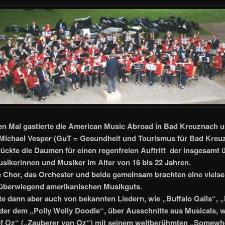
en Mal gastierte die American Music Abroad in Bad Kreuznach 
 Michael Vesper (GuT = Gesundheit und Tourismus für Bad Kreu
ckte die Daumen für einen regenfreien Auftritt der insgesamt 
sikerinnen und Musiker im Alter von 16 bis 22 Jahren.
 Chor, das Orchester und beide gemeinsam brachten eine vielsei
überwiegend amerikanischen Musikguts.
te dann aber auch von bekannten Liedern, wie „Buffalo Galls“, 
er dem „Polly Wolly Doodle“, über Ausschnitte aus Musicals, 
of Oz“ („Zauberer von Oz“) mit seinem weltberühmten „Somewh