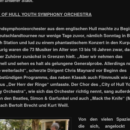
in unserer Stadt.
Y OF HULL YOUTH SYMPHONY ORCHESTRA
ndsymphonieorchester aus dem englischen Hull machte zu Begi
utschlandtournee nur wenige Tage zuvor, nämlich Sonntag in 
 Station und lud zu einem phantastischem Konzert in den Kurpa
urig waren die 73 Musiker im Alter von 13 bis 16 Jahren zwar, da
der Zuhörer zunächst in Grenzen hielt. „Aber wir nehmen das
nell und sehen es halt als gelungene Generalprobe. Allerdings n
 weiterlacht“, scherzte Dirigent Chris Maynard vor Beginn des
lbstündigen Programms, das neben Klassik auch Filmmusik wie
aus „Der Herr der Ringe“ umfasste. Der Chor des „City of Hull Y
Orchestra“, wie sich das Orchester richtig nennt, sang außer
n den Beatles, Simon & Garfunkel und auch „Mack the Knife“ (
ach Bertolt Brecht und Kurt Weill.
Von den vielen Spazie
die sich, angelockt