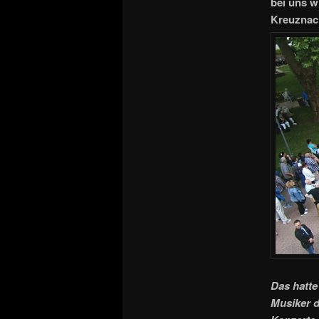
bei uns w
Kreuznac
Das hatte
Musiker 