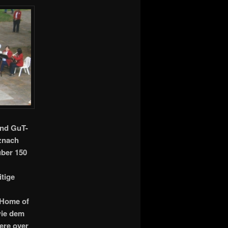
und GuT-
znach
über 150
tige
„Home of
wie dem
ere over