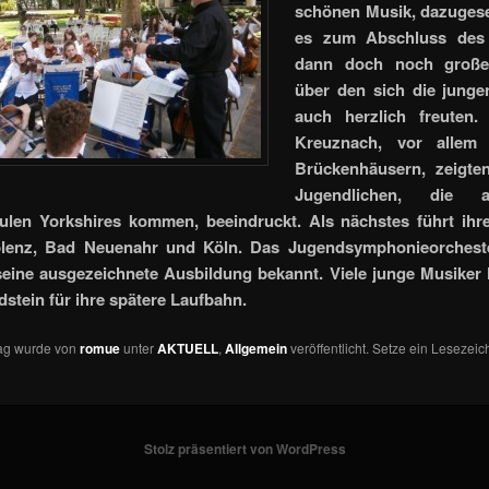
schönen Musik, dazugese
es zum Abschluss des
dann doch noch großen
über den sich die junge
auch herzlich freuten
Kreuznach, vor allem
Brückenhäusern, zeigten
Jugendlichen, die 
ulen Yorkshires kommen, beeindruckt. Als nächstes führt ihre
lenz, Bad Neuenahr und Köln. Das Jugendsymphonieorchester
seine ausgezeichnete Ausbildung bekannt. Viele junge Musiker 
stein für ihre spätere Laufbahn.
rag wurde von
romue
unter
AKTUELL
,
Allgemein
veröffentlicht. Setze ein Lesezeic
Stolz präsentiert von WordPress