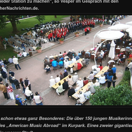
ieder Station zu machen“, so Vesper im Gespräch mit den
herNachrichten.de.
 schon etwas ganz Besonderes: Die über 150 jungen Musikerin
des
„American Music Abroad“
im Kurpark. Eines zweier giganti