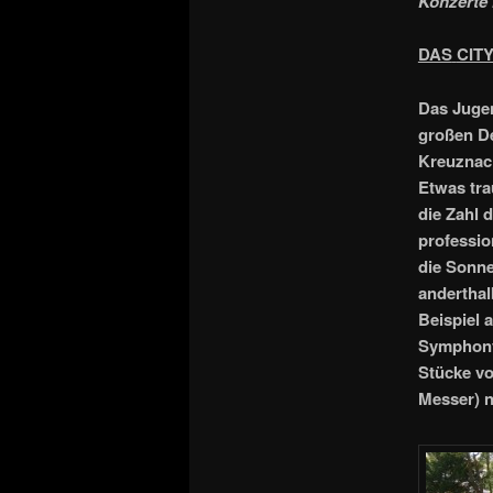
Konzerte 
DAS
CIT
Das Juge
großen De
Kreuznach
Etwas tra
die Zahl 
professio
die Sonne
andertha
Beispiel 
Symphony 
Stücke vo
Messer) n