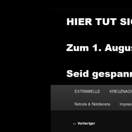
Zum
primären
Inhalt
NEWSHOUSE
springen
Hauptmenü
EXTRAWELLE
KREUZNAC
Notrufe & Notdienste
Impre
Beitragsnavigation
←
Vorheriger