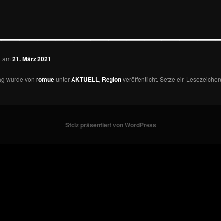
—————————————
ht am
21. März 2021
rag wurde von
romue
unter
AKTUELL
,
Region
veröffentlicht. Setze ein Lesezeichen
Stolz präsentiert von WordPress