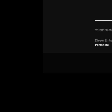
—
Veröffentlic
Dieser Eint
Permalink
.