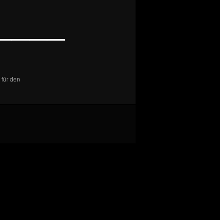
————
 für den