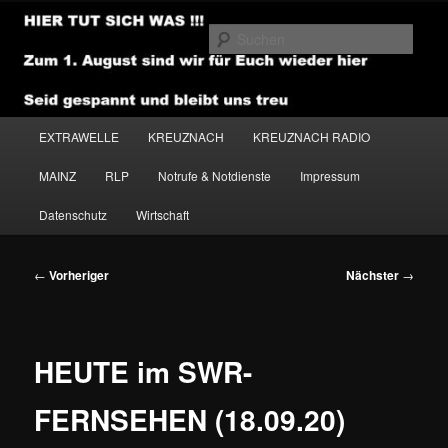
Zum
primären
Such
Inhalt
springen
NEWSHOUSE.MEDIA
Hauptmenü
EXTRAWELLE
KREUZNACH
KREUZNACH RADIO
MAINZ
RLP
Notrufe & Notdienste
Impressum
Datenschutz
Wirtschaft
Beitragsnavigation
←
Vorheriger
Nächster
→
HEUTE im SWR-
FERNSEHEN (18.09.20)