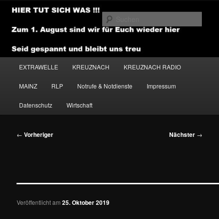
Zum
primären
Such
Inhalt
springen
NEWSHOUSE.MEDIA
Hauptmenü
EXTRAWELLE
KREUZNACH
KREUZNACH RADIO
MAINZ
RLP
Notrufe & Notdienste
Impressum
Datenschutz
Wirtschaft
Beitragsnavigation
←
Vorheriger
Nächster
→
———————————————
Veröffentlicht am
25. Oktober 2019