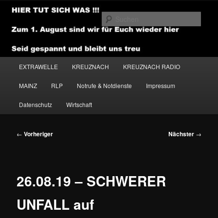
Zum
primären
Such
Inhalt
springen
NEWSHOUSE.MEDIA
Hauptmenü
EXTRAWELLE
KREUZNACH
KREUZNACH RADIO
MAINZ
RLP
Notrufe & Notdienste
Impressum
Datenschutz
Wirtschaft
Beitragsnavigation
←
Vorheriger
Nächster
→
26.08.19 – SCHWERER
UNFALL auf