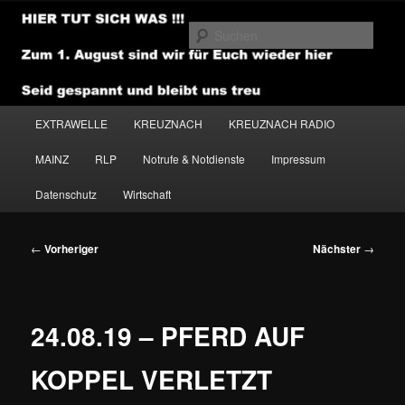
Zum
primären
Such
Inhalt
springen
NEWSHOUSE.MEDIA
Hauptmenü
EXTRAWELLE
KREUZNACH
KREUZNACH RADIO
MAINZ
RLP
Notrufe & Notdienste
Impressum
Datenschutz
Wirtschaft
Beitragsnavigation
←
Vorheriger
Nächster
→
24.08.19 – PFERD AUF
KOPPEL VERLETZT