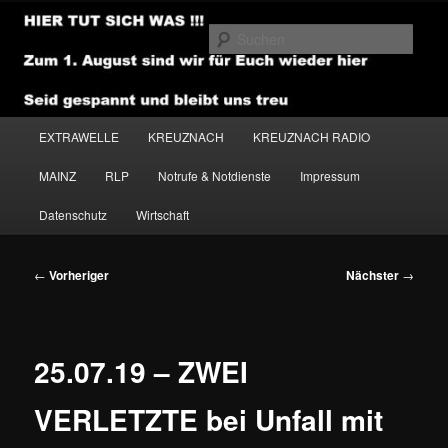
Zum
primären
Such
Inhalt
springen
NEWSHOUSE.MEDIA
Hauptmenü
EXTRAWELLE
KREUZNACH
KREUZNACH RADIO
MAINZ
RLP
Notrufe & Notdienste
Impressum
Datenschutz
Wirtschaft
Beitragsnavigation
←
Vorheriger
Nächster
→
25.07.19 – ZWEI
VERLETZTE bei Unfall mit