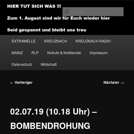
Zum
primären
Such
Inhalt
springen
NEWSHOUSE.MEDIA
Hauptmenü
EXTRAWELLE
KREUZNACH
KREUZNACH RADIO
MAINZ
RLP
Notrufe & Notdienste
Impressum
Datenschutz
Wirtschaft
Beitragsnavigation
←
Vorheriger
Nächster
→
02.07.19 (10.18 Uhr) –
BOMBENDROHUNG