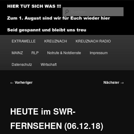
Zum
primären
Such
Inhalt
springen
NEWSHOUSE.MEDIA
Hauptmenü
EXTRAWELLE
KREUZNACH
KREUZNACH RADIO
MAINZ
RLP
Notrufe & Notdienste
Impressum
Datenschutz
Wirtschaft
Beitragsnavigation
←
Vorheriger
Nächster
→
HEUTE im SWR-
FERNSEHEN (06.12.18)