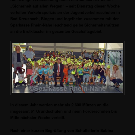
„Sicherheit auf allen Wegen“ – seit
Dienstag dieser Woche
verteilen Verkehrspolizisten der Jugendverkehrsschulen in
Bad Kreuznach, Bingen und Ingelheim zusammen mit der
Sparkasse Rhein-Nahe leuchtend gelbe Sicherheitsmützen
an die Erstklässler im gesamten Geschäftsgebiet.
In diesem Jahr werden mehr als 2.600 Mützen an die
insgesamt 61 Grundschulen und neun
Förderschulen bis
Mitte nächster Woche verteilt.
Nach einer kurzen Begrüßung von Schulleiterin Sabina