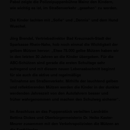
Pabst zeigte die Polizeipuppenbühne Mainz den Kindern,
wie wichtig es ist, im Straßenverkehr „gesehen“ zu werden.
Die Kinder lachten mit „Sofie“ und „Dennis“ und dem Hund
Wuschel.
Jörg Brendel, Vertriebsdirektor Bad Kreuznach-Stadt der
Sparkasse Rhein-Nahe, hob noch einmal die Wichtigkeit der
gelben Mützen hervor: „Etwa 78.000 gelbe Mützen haben wir
in den letzten 30 Jahren an die Kinder übergeben. Für die
ABC-Schützen sind gerade die ersten Schultage sehr
aufregend und mit diesem neuen Lebensabschnitt beginnt
für sie auch die aktive und regelmäßige
Teilnahme am Straßenverkehr. Mithilfe der leuchtend gelben
und reflektierenden Mützen werden die Kinder in der dunkler
werdenden Jahreszeit von den Autofahrern besser und
früher wahrgenommen und machen den Schulweg sicherer“.
Im Anschluss an das Puppenstück verteilten Landrätin
Bettina Dickes und Oberbürgermeisterin Dr. Heike Kaster-
Meurer zusammen mit den Verkehrspolizisten die Mützen an
die Erstklässler.