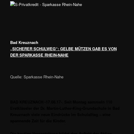
Bad Kreuznach
„SICHERER SCHULWEG“: GELBE MÜTZEN GAB ES VON
DER SPARKASSE RHEIN-NAHE
Quelle: Sparkasse Rhein-Nahe
BAD KREUZNACH -17.08.17-. Seit Montag sammeln 110
Erstklässler der Dr. Martin-Luther-King-Grundschule in Bad
Kreuznach
viele neue Eindrücke im Schulalltag – eine
spannende Zeit für die Kinder.
Die heutige Veranstaltung bildet den Auftakt der Aktion