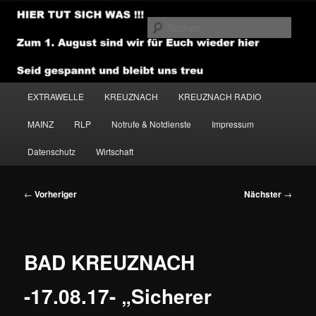
Zum
primären
Such
Inhalt
springen
NEWSHOUSE.MEDIA
Hauptmenü
EXTRAWELLE
KREUZNACH
KREUZNACH RADIO
MAINZ
RLP
Notrufe & Notdienste
Impressum
Datenschutz
Wirtschaft
Beitragsnavigation
←
Vorheriger
Nächster
→
BAD KREUZNACH
-17.08.17- „Sicherer