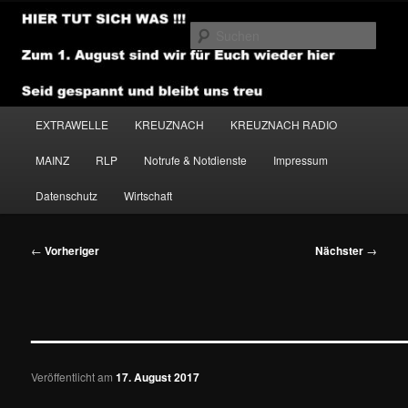
Zum
primären
Such
Inhalt
springen
NEWSHOUSE.MEDIA
Hauptmenü
EXTRAWELLE
KREUZNACH
KREUZNACH RADIO
MAINZ
RLP
Notrufe & Notdienste
Impressum
Datenschutz
Wirtschaft
Beitragsnavigation
←
Vorheriger
Nächster
→
———————————————
Veröffentlicht am
17. August 2017