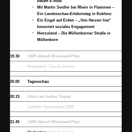
bauen E-Auto
Mit Martin Seidler bei Rhein in Flammen –
Ein Landesschau-Erlebnistag in Koblenz
Ein Engel auf Erden – „Von Herzen live“
honoriert soziales Engagement
Hierzuland – Die Müllenborner Straße in
Müllenborn
19.30
SWR Aktuell Rheinland-Pfalz
Moderation: Sascha Becker
20.00
Tagesschau
20.15
Glück auf halber Treppe
Spielfilm Deutschland 2005
21.45
SWR Aktuell Rheinland-Pfalz