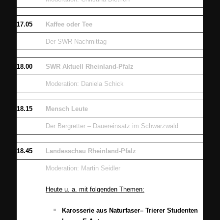
17.05
Kaffee oder Tee
Der SWR Nachmittag
18.00
SWR Aktuell Rheinland-Pfalz
Moderation: Daniela Schick
18.15
Mensch Leute
Der Bergretter – Dauereinsatz im Schwarzwald
18.45
Landesschau Rheinland-Pfalz
Moderation: Martin Seidler
Heute u. a. mit folgenden Themen:
Karosserie aus Naturfaser– Trierer Studenten