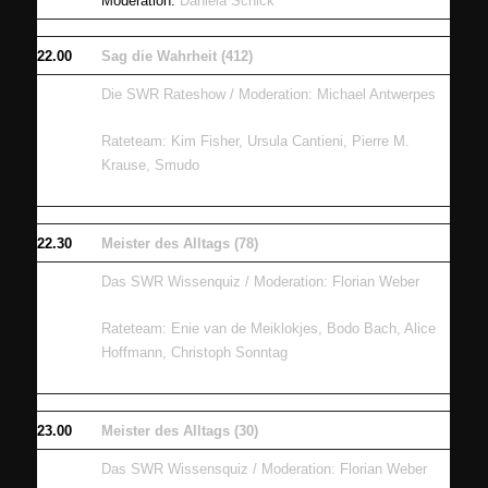
Moderation:
Daniela Schick
22.00
Sag die Wahrheit (412)
Die SWR Rateshow / Moderation: Michael Antwerpes
Rateteam: Kim Fisher, Ursula Cantieni, Pierre M.
Krause, Smudo
22.30
Meister des Alltags (78)
Das SWR Wissenquiz / Moderation: Florian Weber
Rateteam: Enie van de Meiklokjes, Bodo Bach, Alice
Hoffmann, Christoph Sonntag
23.00
Meister des Alltags (30)
Das SWR Wissensquiz / Moderation: Florian Weber