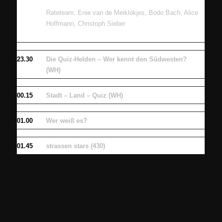
Rateteam:
Enie van de Meiklokjes, Bodo Bach, Alice
Hoffmann, Christoph Sieber
23.30
Die Quiz-Helden – Wer kennt den Südwesten?
(WH)
00.15
Stadt – Land – Quiz (WH)
01.00
Wer weiß es?
01.45
strassen stars (430)