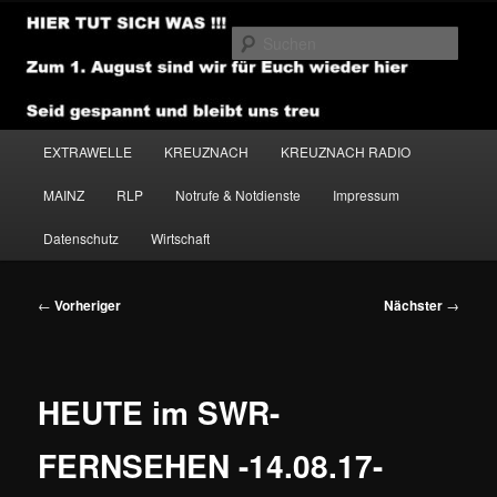
Zum
primären
Such
Inhalt
springen
NEWSHOUSE.MEDIA
Hauptmenü
EXTRAWELLE
KREUZNACH
KREUZNACH RADIO
MAINZ
RLP
Notrufe & Notdienste
Impressum
Datenschutz
Wirtschaft
Beitragsnavigation
←
Vorheriger
Nächster
→
HEUTE im SWR-
FERNSEHEN -14.08.17-