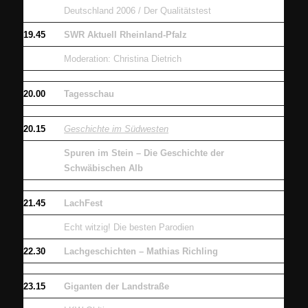
Deutschland 2006 / Der Qualitätstest
19.45
SWR Aktuell Rheinland-Pfalz
Moderation: Christina Dietrich
20.00
Tagesschau
20.15
Geschichte im Südwesten
Spuren im Stein – Die Geschichte der
Schwäbischen Alb
21.45
LachFest
Echt witzig! Die besten Parodien
22.30
Lachgeschichten – Mathias Richling
23.15
Giganten der Landstraße