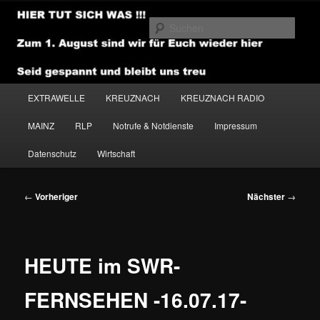
Zum
primären
Such
Inhalt
springen
NEWSHOUSE.MEDIA
Hauptmenü
EXTRAWELLE
KREUZNACH
KREUZNACH RADIO
MAINZ
RLP
Notrufe & Notdienste
Impressum
Datenschutz
Wirtschaft
Beitragsnavigation
←
Vorheriger
Nächster
→
HEUTE im SWR-
FERNSEHEN -16.07.17-