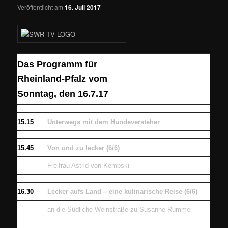
Veröffentlicht am
16. Juli 2017
Das Programm für
Rheinland-Pfalz vom
Sonntag, den 16.7.17
15.15
Unterwegs mit dem Hundeversteher
15.45
Von und zu lecker (6/6)
Freifrau Astrid von Kempski
16.30
Lecker aufs Land – eine kulinarische Reise (6/6)
an die Südliche Weinstraße zu Susanne Rummel