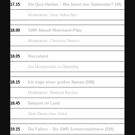
17.15
Die Quiz-Helden – Wer kennt den Südwesten? (49)
Moderation: Jens Hübschen
18.00
SWR Aktuell Rheinland-Pfalz
Moderation: Christina Dietrich
18.05
Hierzuland
Die Moselstraße in Oberbillig
18.15
Ich trage einen großen Namen (598)
Moderation: Wieland Backes
18.45
Bekannt im Land
Dem Deutschen Volke
19.15
Die Fallers – Die SWR Schwarzwaldserie (528)