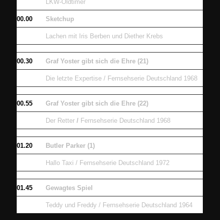
LKW-Oldtimer
00.00
Sketchup
Lachen mit Iris Berben und Diether Krebs
00.30
Graf Yoster gibt sich die Ehre (21)
Die letzte Expertise / Fernsehserie Deutschland 1968
00.55
Graf Yoster gibt sich die Ehre (22)
Der Retter
/
Fernsehserie Deutschland 1968
01.20
Butler Parker (1)
Hallo Taxi / Fernsehserie Deutschland 1972
01.45
Gewagtes Spiel
Teddy und Freddy / Fernsehserie Deutschland 1964