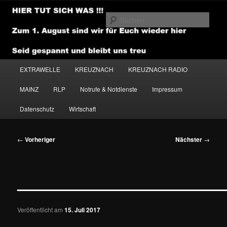
Zum
primären
Such
Inhalt
springen
NEWSHOUSE.MEDIA
Hauptmenü
EXTRAWELLE
KREUZNACH
KREUZNACH RADIO
MAINZ
RLP
Notrufe & Notdienste
Impressum
Datenschutz
Wirtschaft
Beitragsnavigation
←
Vorheriger
Nächster
→
———————————————
Veröffentlicht am
15. Juli 2017