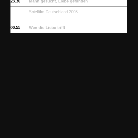
23.30
Mann gesucht, Liebe gefunden
Spielfilm Deutschland 2003
00.55
Wen die Liebe trifft