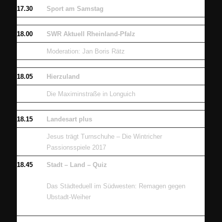
17.30
Sport am Samstag
18.00
SWR Aktuell Rheinland-Pfalz
Moderation: Jan Boris Rätz
18.05
Hierzuland
Die Maximinstraße in Longuich
18.15
Landesart plus
Jesus trägt Turnschuhe – Die Wintricher
Passionsspiele 2017
18.45
Stadt – Land – Quiz
Das Städteduell im Südwesten: Remagen gegen
Ubstadt-Weiher