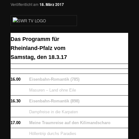
Veröffentlicht am
18. März 2017
Das Programm für
Rheinland-Pfalz vom
Samstag, den 18.3.17
16.00
Eisenbahn-Romantik (785)
Masuren – Land ohne Eile
16.30
Eisenbahn-Romantik (898)
Dampfreise in die Karpaten
17.00
Meine Traumreise auf den Kilimandscharo
Höllentrip durchs Paradies