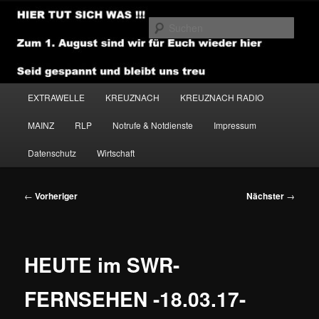
Zum
primären
Such
Inhalt
springen
NEWSHOUSE.MEDIA
Hauptmenü
EXTRAWELLE
KREUZNACH
KREUZNACH RADIO
MAINZ
RLP
Notrufe & Notdienste
Impressum
Datenschutz
Wirtschaft
Beitragsnavigation
←
Vorheriger
Nächster
→
HEUTE im SWR-
FERNSEHEN -18.03.17-