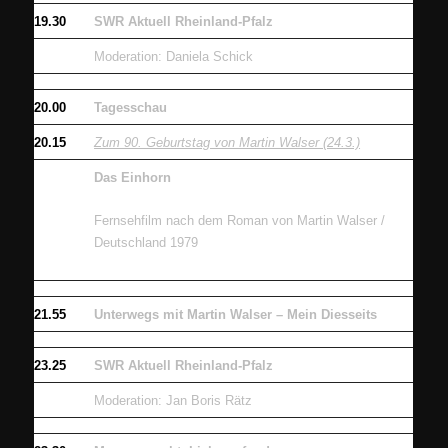
19.30
SWR Aktuell Rheinland-Pfalz
Moderation: Daniela Schick
20.00
Tagesschau
20.15
Zum 90. Geburtstag von Martin Walser (24.3.)
Das Einhorn
Fernsehfilm nach dem Roman von Martin Walser /
Deutschland 1979
21.55
Unterwegs mit Martin Walser – Mein Diesseits
23.25
SWR Aktuell Rheinland-Pfalz
Moderation: Jan Boris Rätz