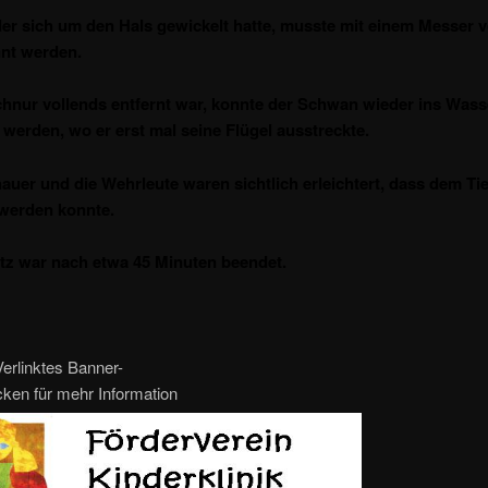
 der sich um den Hals gewickelt hatte, musste mit einem Messer v
nt werden.
chnur vollends entfernt war, konnte der Schwan wieder ins Wass
 werden, wo er erst mal seine Flügel ausstreckte.
auer und die Wehrleute waren sichtlich erleichtert, dass dem Tie
werden konnte.
tz war nach etwa 45 Minuten beendet.
erlinktes Banner-
icken für mehr Information