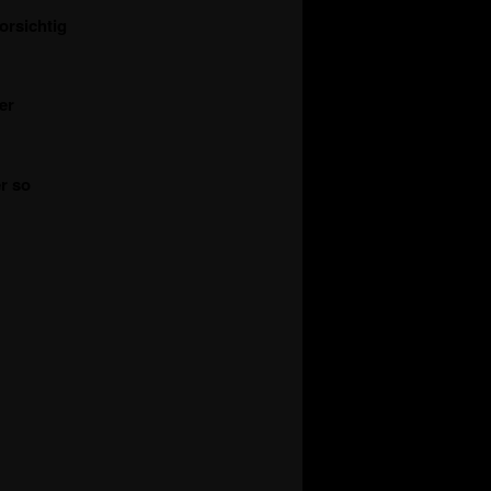
orsichtig
er
r so