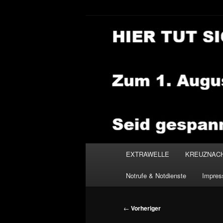
Zum
primären
Inhalt
NEWSHOUSE
springen
Hauptmenü
EXTRAWELLE
KREUZNAC
Notrufe & Notdienste
Impre
Beitragsnavigation
←
Vorheriger