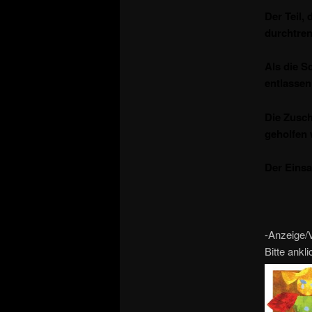
Der Teil,
durchtren
Als die S
entlassen
Die Zusch
geholfen 
Der Einsa
-Anzeige/V
Bitte ankl