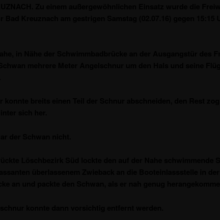
ZNACH. Zu einem außergewöhnlichen Einsatz wurde die Freiwi
 Bad Kreuznach am gestrigen Samstag (02.07.16) gegen 15:15 
Nahe, in Nähe der Schwimmbadbrücke an der Ausgangstür des Fr
 Schwan mehrere Meter Angelschnur um den Hals und seine Flüg
.
r konnte breits einen Teil der Schnur abschneiden, den Rest zog
nter sich her.
war der Schwan nicht.
rückte Löschbezirk Süd lockte den auf der Nahe schwimmende
assanten überlassenem Zwieback an die Booteinlassstelle in de
cke an und packte den Schwan, als er nah genug herangekomme
schnur konnte dann vorsichtig entfernt werden.