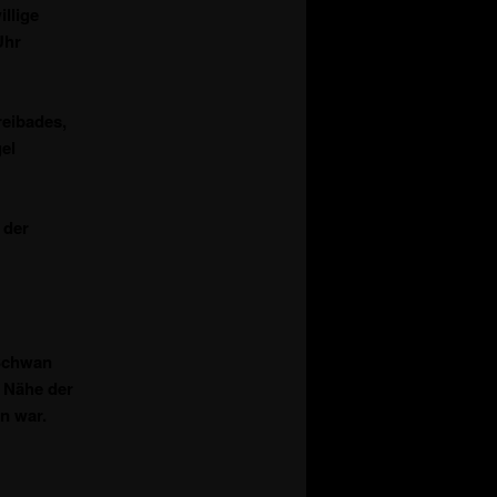
llige
Uhr
eibades,
el
 der
 Schwan
r Nähe der
n war.