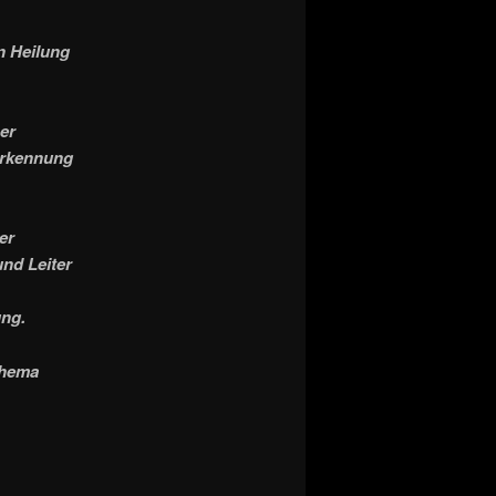
en Heilung
er
erkennung
er
nd Leiter
ung.
Thema