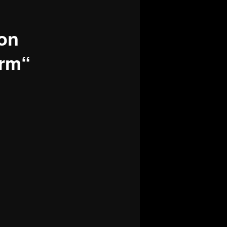
ion
rm“