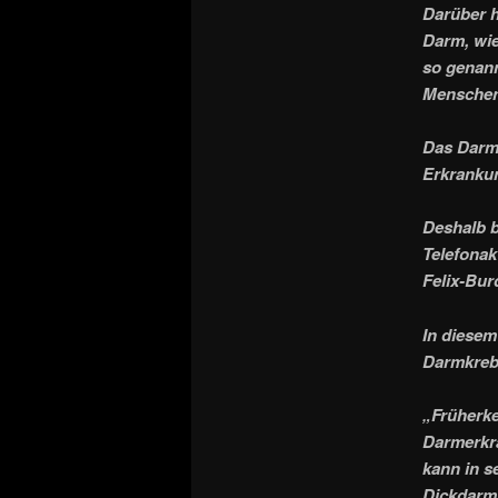
Darüber h
Darm, wie
so genan
Menschen 
Das Darmz
Erkranku
Deshalb b
Telefonak
Felix-Bur
In diesem
Darmkreb
„Früherke
Darmerkra
kann in s
Dickdarms