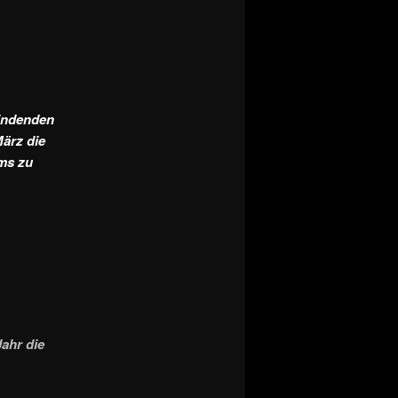
findenden
März die
ums zu
ahr die