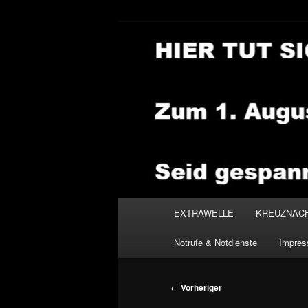
Zum
primären
Inhalt
NEWSHOUSE
springen
Hauptmenü
EXTRAWELLE
KREUZNAC
Notrufe & Notdienste
Impre
Beitragsnavigation
←
Vorheriger