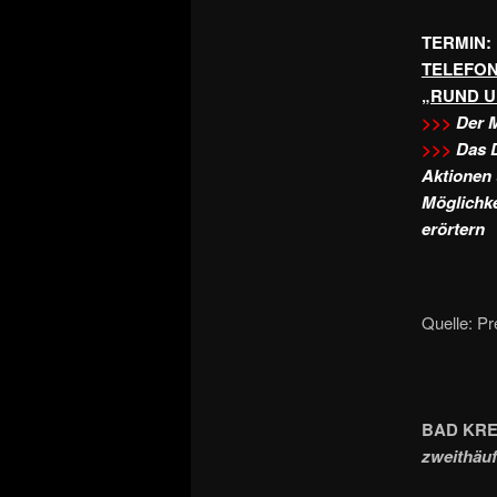
TERMIN: 
TELEFON
„RUND U
>>>
Der M
>>>
Das D
Aktionen 
Möglichke
erörtern
Quelle: Pr
BAD KRE
zweithäuf