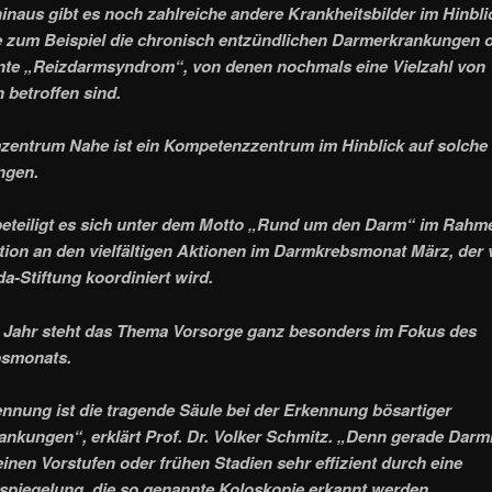
inaus gibt es noch zahlreiche andere Krankheitsbilder im Hinbli
 zum Beispiel die chronisch entzündlichen Darmerkrankungen 
nte „Reizdarmsyndrom“, von denen nochmals eine Vielzahl von
betroffen sind.
entrum Nahe ist ein Kompetenzzentrum im Hinblick auf solche
ngen.
eteiligt es sich unter dem Motto „Rund um den Darm“ im Rahme
tion an den vielfältigen Aktionen im Darmkrebsmonat März, der 
da-Stiftung koordiniert wird.
 Jahr steht das Thema Vorsorge ganz besonders im Fokus des
smonats.
nnung ist die tragende Säule bei der Erkennung bösartiger
nkungen“, erklärt Prof. Dr. Volker Schmitz. „Denn gerade Darm
einen Vorstufen oder frühen Stadien sehr effizient durch eine
piegelung, die so genannte Koloskopie erkannt werden.