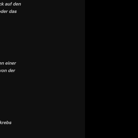
ck auf den
oder das
n einer
von der
krebs