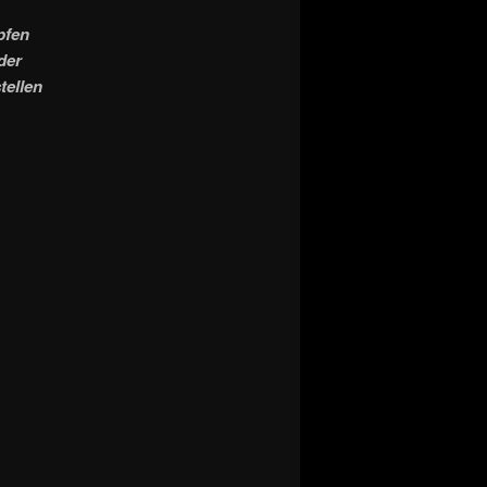
pfen
der
tellen