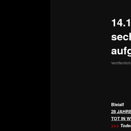
14.1
sec
auf
Veröffentlic
Bleialf
28 JAHR
TOT IN
>>>
Todes