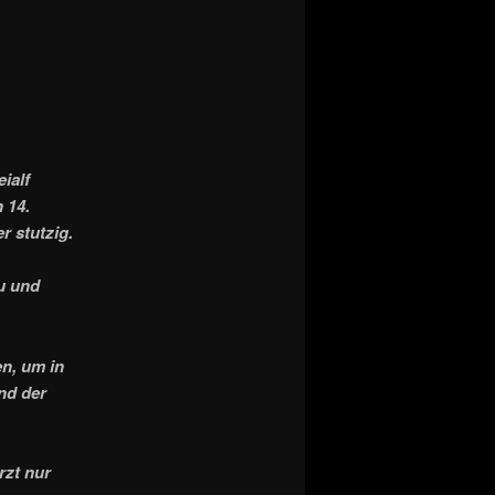
ialf
 14.
 stutzig.
au und
n, um in
nd der
rzt nur