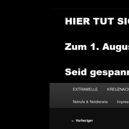
Zum
primären
Inhalt
NEWSHOUSE
springen
Hauptmenü
EXTRAWELLE
KREUZNAC
Notrufe & Notdienste
Impre
Beitragsnavigation
←
Vorheriger