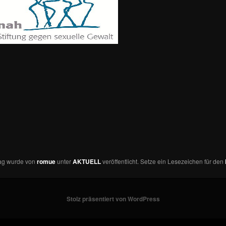
rag wurde von
romue
unter
AKTUELL
veröffentlicht. Setze ein Lesezeichen für den
Stolz präsentiert von WordPress