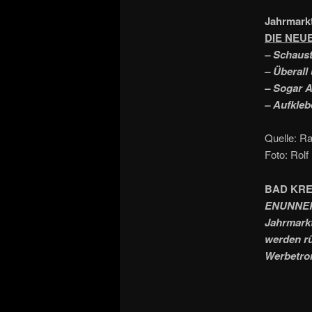
Jahrmark
DIE NEU
– Schaust
– Überall
– Sogar 
– Aufkleb
Quelle: R
Foto: Rolf
BAD KR
ENUNNER 
Jahrmarkt
werden rü
Werbetro