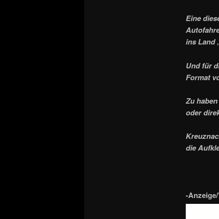
Eine dies
Autofahre
ins Land 
Und für d
Format v
Zu haben 
oder dire
Kreuznach
die Aufkle
-Anzeige/