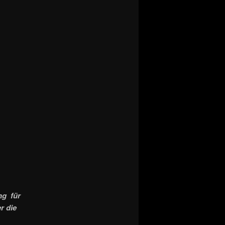
ng für
r die