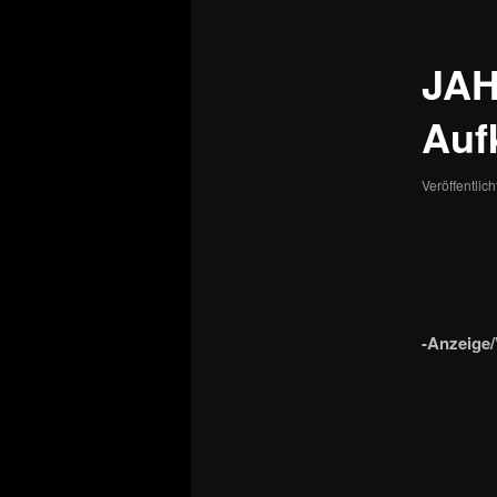
JAH
Aufk
Veröffentlic
-Anzeige/