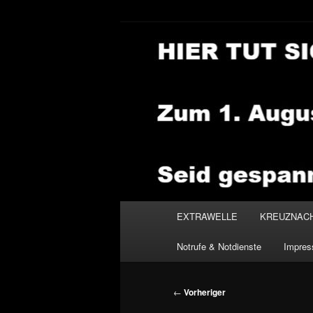
Zum
primären
Inhalt
NEWSHOUSE
springen
Hauptmenü
EXTRAWELLE
KREUZNAC
Notrufe & Notdienste
Impre
Beitragsnavigation
←
Vorheriger