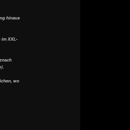
ung hinaus
h im XXL-
uznach
).
lichen, wo