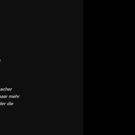
h
nacher
 paar mehr
er die