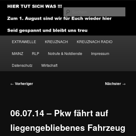
Zum
primären
Such
Inhalt
springen
NEWSHOUSE.MEDIA
Hauptmenü
EXTRAWELLE
KREUZNACH
KREUZNACH RADIO
MAINZ
RLP
Notrufe & Notdienste
Impressum
Datenschutz
Wirtschaft
Beitragsnavigation
←
Vorheriger
Nächster
→
06.07.14 – Pkw fährt auf
liegengebliebenes Fahrzeug