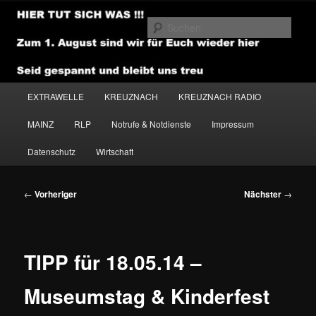
Zum
primären
Such
Inhalt
springen
NEWSHOUSE.MEDIA
Hauptmenü
EXTRAWELLE
KREUZNACH
KREUZNACH RADIO
MAINZ
RLP
Notrufe & Notdienste
Impressum
Datenschutz
Wirtschaft
Beitragsnavigation
←
Vorheriger
Nächster
→
TIPP für 18.05.14 –
Museumstag & Kinderfest