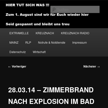
Zum
primären
Such
Inhalt
springen
NEWSHOUSE.MEDIA
Hauptmenü
EXTRAWELLE
KREUZNACH
KREUZNACH RADIO
MAINZ
RLP
Notrufe & Notdienste
Impressum
Datenschutz
Wirtschaft
Beitragsnavigation
←
Vorheriger
Nächster
→
28.03.14 – ZIMMERBRAND
NACH EXPLOSION IM BAD