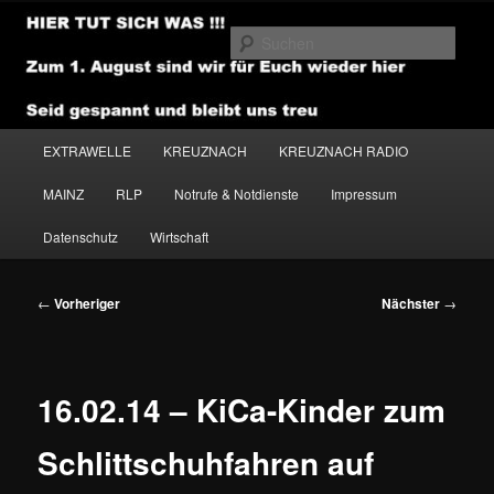
Zum
primären
Such
Inhalt
springen
NEWSHOUSE.MEDIA
Hauptmenü
EXTRAWELLE
KREUZNACH
KREUZNACH RADIO
MAINZ
RLP
Notrufe & Notdienste
Impressum
Datenschutz
Wirtschaft
Beitragsnavigation
←
Vorheriger
Nächster
→
16.02.14 – KiCa-Kinder zum
Schlittschuhfahren auf