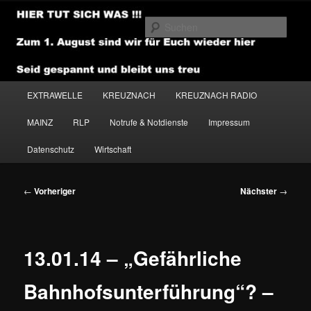
Zum
primären
Such
Inhalt
springen
NEWSHOUSE.MEDIA
Hauptmenü
EXTRAWELLE
KREUZNACH
KREUZNACH RADIO
MAINZ
RLP
Notrufe & Notdienste
Impressum
Datenschutz
Wirtschaft
Beitragsnavigation
←
Vorheriger
Nächster
→
13.01.14 – „Gefährliche
Bahnhofsunterführung“? –