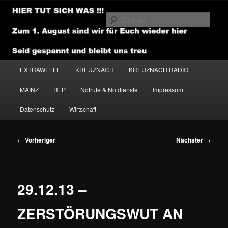
Zum
primären
Such
Inhalt
springen
NEWSHOUSE.MEDIA
Hauptmenü
EXTRAWELLE
KREUZNACH
KREUZNACH RADIO
MAINZ
RLP
Notrufe & Notdienste
Impressum
Datenschutz
Wirtschaft
Beitragsnavigation
←
Vorheriger
Nächster
→
29.12.13 –
ZERSTÖRUNGSWUT AN