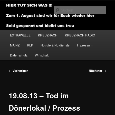
Zum
primären
Such
Inhalt
springen
NEWSHOUSE.MEDIA
Hauptmenü
EXTRAWELLE
KREUZNACH
KREUZNACH RADIO
MAINZ
RLP
Notrufe & Notdienste
Impressum
Datenschutz
Wirtschaft
Beitragsnavigation
←
Vorheriger
Nächster
→
19.08.13 – Tod im
Dönerlokal / Prozess