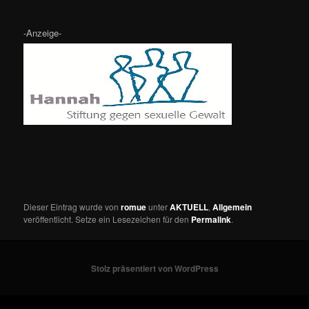
-Anzeige-
Dieser Eintrag wurde von
romue
unter
AKTUELL
,
Allgemein
veröffentlicht. Setze ein Lesezeichen für den
Permalink
.
Stolz präsentiert von WordPress