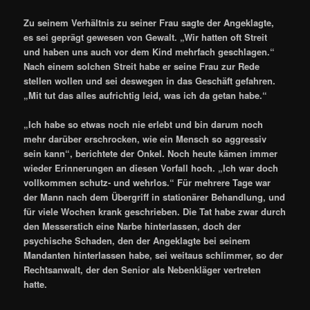
Zu seinem Verhältnis zu seiner Frau sagte der Angeklagte,
es sei geprägt gewesen von Gewalt. „Wir hatten oft Streit
und haben uns auch vor dem Kind mehrfach geschlagen.“
Nach einem solchen Streit habe er seine Frau zur Rede
stellen wollen und sei deswegen in das Geschäft gefahren.
„Mit tut das alles aufrichtig leid, was ich da getan habe.“
„Ich habe so etwas noch nie erlebt und bin darum noch
mehr darüber erschrocken, wie ein Mensch so aggressiv
sein kann“, berichtete der Onkel. Noch heute kämen immer
wieder Erinnerungen an diesen Vorfall hoch. „Ich war doch
vollkommen schutz- und wehrlos.“ Für mehrere Tage war
der Mann nach dem Übergriff in stationärer Behandlung, und
für viele Wochen krank geschrieben. Die Tat habe zwar durch
den Messerstich eine Narbe hinterlassen, doch der
psychische Schaden, den der Angeklagte bei seinem
Mandanten hinterlassen habe, sei weitaus schlimmer, so der
Rechtsanwalt, der den Senior als Nebenkläger vertreten
hatte.