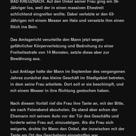
BAD KREUZNACH. Auf den Onkel seiner Frau ging ein 36-
Jähriger los, weil der in einen massiven Ehestreit
schlichtend eingreifen wollte. Dabei verletzte er den 63-
Jährigen mit einem Messer am Hals und versetzte ihm einen
Stich ins Bein.
Das Amtsgericht verurteilte den Mann jetzt wegen
gefährlicher Körperverletzung und Bedrohung zu einer
Freiheitsstrafe von 14 Monaten, setzte diese aber zur
Bewährung aus.
Laut Anklage hatte der Mann im September des vergangenen
Jahres zunächst das kleine Geschäft im Stadtgebiet betreten,
in dem seine Frau arbeitete. Dort soll er sie beschimpft, und
mit einem Messer in ihre Richtung gestochen haben.
Nach diesem Vorfall rief die Frau ihre Tante an, mit der Bitte,
sie nach Feierabend abzuholen. Da stand aber schon der
Ehemann mit seinem Auto vor der Tür des Geschäfts und
forderte seine Frau auf, einzusteigen. Als die Frau sich
weigerte, drohte ihr Mann den Onkel, der inzwischen mit der
Tante am Ort des Geschehens eingetroffen war,