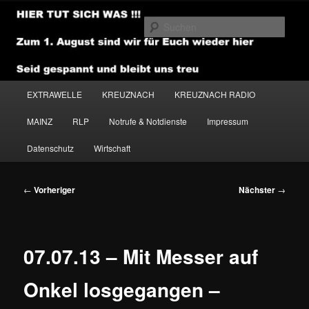
Zum
primären
Such
Inhalt
springen
NEWSHOUSE.MEDIA
Hauptmenü
EXTRAWELLE
KREUZNACH
KREUZNACH RADIO
MAINZ
RLP
Notrufe & Notdienste
Impressum
Datenschutz
Wirtschaft
Beitragsnavigation
←
Vorheriger
Nächster
→
07.07.13 – Mit Messer auf
Onkel losgegangen –