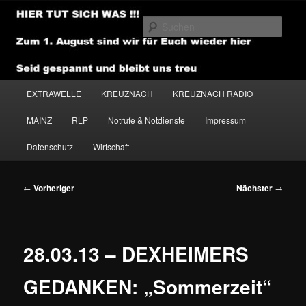
Zum
primären
Such
Inhalt
springen
NEWSHOUSE.MEDIA
Hauptmenü
EXTRAWELLE
KREUZNACH
KREUZNACH RADIO
MAINZ
RLP
Notrufe & Notdienste
Impressum
Datenschutz
Wirtschaft
Beitragsnavigation
←
Vorheriger
Nächster
→
28.03.13 – DEXHEIMERS
GEDANKEN: „Sommerzeit“