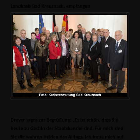
Landkreis Bad Kreuznach, empfangen.
Dreyer sagte zur Begrüßung: „Es ist schön, dass Sie
heute zu Gast in der Staatskanzlei sind. Für mich sind
Sie die wahren
Helden des Alltags.
Ich freue mich auf