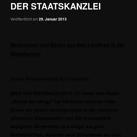
DER STAATSKANZLEI
Veröffentlicht am
29. Januar 2013
Bürgerinnen und Bürger aus dem Landkreis
in der
Staatskanzlei
Quelle: Kreisverwaltung Bad Kreuznach
KREIS BAD KREUZNACH (29.01.13). Unter dem Motto
„Helden des Alltags“ hat
Ministerpräsidentin Malu
Dreyer am letzten Samstagmorgen in der rheinland-
pfälzischen Staatskanzlei rund 350 ehrenamtlich
engagierte Bürgerinnen und Bürger aus ganz
Rheinland-Pfalz, darunter auch 20 Personen aus dem