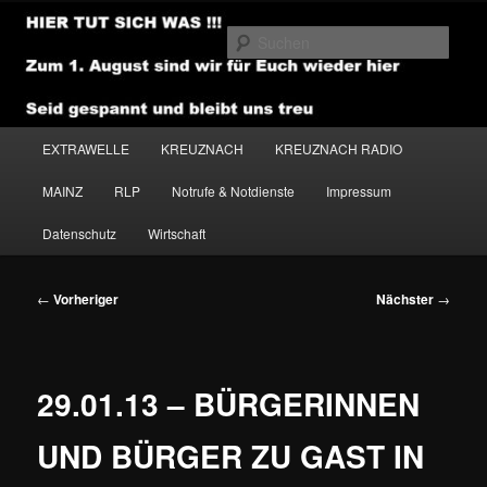
Zum
primären
Such
Inhalt
springen
NEWSHOUSE.MEDIA
Hauptmenü
EXTRAWELLE
KREUZNACH
KREUZNACH RADIO
MAINZ
RLP
Notrufe & Notdienste
Impressum
Datenschutz
Wirtschaft
Beitragsnavigation
←
Vorheriger
Nächster
→
29.01.13 – BÜRGERINNEN
UND BÜRGER ZU GAST IN