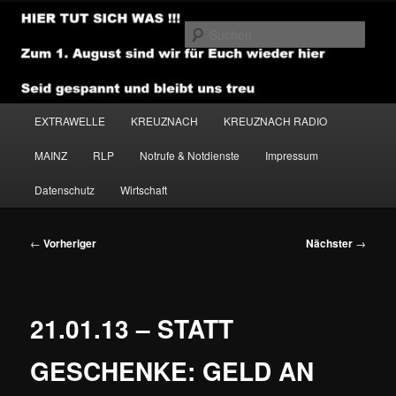
Zum
primären
Such
Inhalt
springen
NEWSHOUSE.MEDIA
Hauptmenü
EXTRAWELLE
KREUZNACH
KREUZNACH RADIO
MAINZ
RLP
Notrufe & Notdienste
Impressum
Datenschutz
Wirtschaft
Beitragsnavigation
←
Vorheriger
Nächster
→
21.01.13 – STATT
GESCHENKE: GELD AN