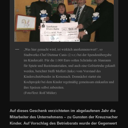
„Was hier gemacht wird, ist wirklich anerkennenswert“, so
Stadtwerke-Chef Dietmar Canis (2.v.r.) bei der Spendenübergabe
im Kindercafé. Für die 1.000 Euro sollen Schränke als Stauraum
für Spiele und Bastelmaterialien, und auch eine Gefriertruhe gekauft
werden, berichtet Steffi Meffert (links) vom Vorstand des
Kinderschutzbundes in Kreuznach. Demnächst startet ein
Kochprojekt bei dem Kinder regelmäßig gemeinsam einkaufen und
ihre Speisen selbst zubereiten.
(Foto/Text: Rolf Müller)
Auf dieses Geschenk verzichteten im abgelaufenen Jahr die
Mitarbeiter des Unternehmens – zu Gunsten der Kreuznacher
Kinder. Auf Vorschlag des Betriebsrats wurde der Gegenwert