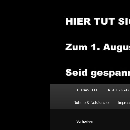
Zum
primären
Inhalt
NEWSHOUSE
springen
Hauptmenü
EXTRAWELLE
KREUZNAC
Notrufe & Notdienste
Impre
Beitragsnavigation
←
Vorheriger