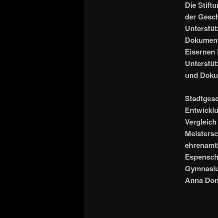
Die Stift
der Gesch
Unterstütz
Dokumenta
Eisernen 
Unterstüt
und Dokum
Stadtgesc
Entwicklu
Vergleich
Meistersc
ehrenamtl
Espenschi
Gymnasiu
Anna Dom