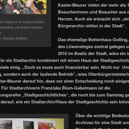
Kaster-Meurer vielen der mehr als 
Besucherinnen und Besucher aus
Herzen. Auch sie wünscht sich „ei
ßes Interesse an Stadtgeschichte:
Bürgerarchiv mitten in der Stadt“.
Bettenhaus gab keinen Sitzplatz
r
o: Hansjörg Rehbein
Das ehemalige Bettenhaus Golling,
des Löwensteges zentral gelegen u
2010 im Besitz der Stadt, wäre ein i
für ein Stadtarchiv kombiniert mit einem Haus der Stadtgeschich
 viele einig. „Doch es muss auch finanzierbar sein. Nicht nur U
, sondern auch der laufende Betrieb“, wies Oberbürgermeisterin
ter-Meurer darauf hin, dass vor einer Entscheidung noch einige
t. Für Stadtarchivarin Franziska Blum-Gabelmann ist die
tungsreihe „Stadtgeschichtliches“, die noch bis zum Samstag ge
darauf, wie ein Stadtarchiv//Haus der Stadtgeschichte sein könn
Über die wichtige Bedeut
Archives für eine Stadt un