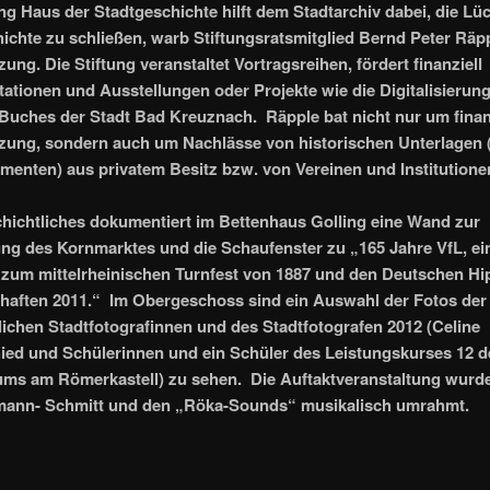
ung Haus der Stadtgeschichte hilft dem Stadtarchiv dabei, die Lü
ichte zu schließen, warb Stiftungsratsmitglied Bernd Peter Räp
ung. Die Stiftung veranstaltet Vortragsreihen, fördert finanziell
tionen und Ausstellungen oder Projekte wie die Digitalisierun
Buches der Stadt Bad Kreuznach. Räpple bat nicht nur um finan
zung, sondern auch um Nachlässe von historischen Unterlagen 
enten) aus privatem Besitz bzw. von Vereinen und Institutione
hichtliches dokumentiert im Bettenhaus Golling eine Wand zur
ng des Kornmarktes und die Schaufenster zu „165 Jahre VfL, ei
 zum mittelrheinischen Turnfest von 1887 und den Deutschen Hi
haften 2011.“ Im Obergeschoss sind ein Auswahl der Fotos der
ichen Stadtfotografinnen und des Stadtfotografen 2012 (Celine
ed und Schülerinnen und ein Schüler des Leistungskurses 12 d
ms am Römerkastell) zu sehen. Die Auftaktveranstaltung wurd
ann- Schmitt und den „Röka-Sounds“ musikalisch umrahmt.