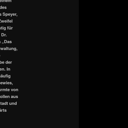
 einem
 des
s Speyer,
Zweifel
tig für
 Dr.
a „Das
rwaltung,
e
be der
n. In
äufig
bewies,
ärmte von
ollen aus
tadt und
ärts