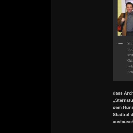
Mit
Bud
ste
Gab
Pet
Fot
dass Arch
„Sternstu
dem Hunsr
Stadtrat 
austausch