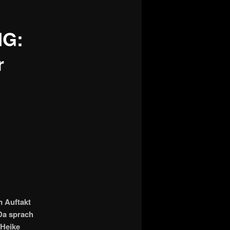
NG:
r
m Auftakt
Da sprach
 Heike