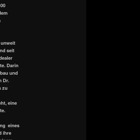
100
 dem
n
 unweit
nd seit
dealer
te. Darin
mbau und
 Dr.
s zu
ht, eine
te.
ung eines
d ihre