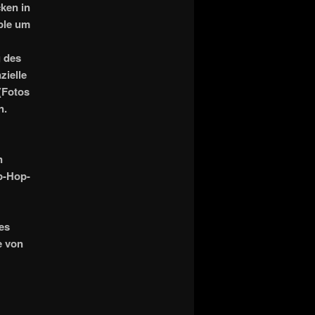
cken in
ple um
g des
zielle
(Fotos
n.
n
p-Hop-
es
e von