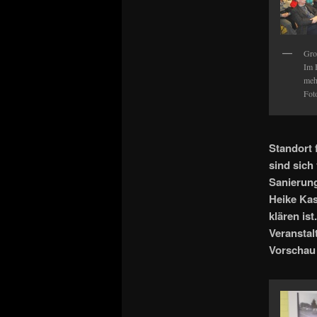
Gro
Im 
meh
Fot
Standort 
sind sich
Sanierung
Heike Kas
klären is
Veranstal
Vorschau 