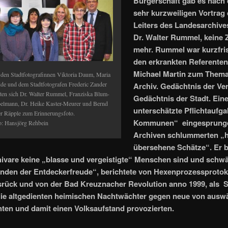
Bürgerschaft gab es nach
sehr kurzweiligen Vortrag
Leiters des Landesarchive
Dr. Walter Rummel, keine 
mehr. Rummel war kurzfris
den erkrankten Referenten
Michael Martin zum Them
 den Stadtfotografinnen Viktoria Daum, Maria
de und dem Stadtfotografen Frederic Zander
Archiv. Gedächtnis der Ve
llten sich Dr. Walter Rummel, Franziska Blum-
Gedächtnis der Stadt. Ein
elmann, Dr. Heike Kaster-Meurer und Bernd
unterschätzte Pflichtaufga
er Räpple zum Erinnerungsfoto.
Kommunen“ eingesprunge
o: Hansjörg Rehbein
Archiven schlummerten „h
übersehene Schätze“. Er 
ivare keine „blasse und vergeistigte“ Menschen sind und schw
nden der Entdeckerfreude“, berichtete von Hexenprozessprotok
ück und von der Bad Kreuznacher Revolution anno 1999, als S
die altgedienten heimischen Nachtwächter gegen neue von ausw
ten und damit einen Volksaufstand provozierten.