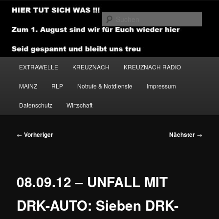
Zum
primären
Such
Inhalt
springen
NEWSHOUSE.MEDIA
Hauptmenü
EXTRAWELLE
KREUZNACH
KREUZNACH RADIO
MAINZ
RLP
Notrufe & Notdienste
Impressum
Datenschutz
Wirtschaft
Beitragsnavigation
←
Vorheriger
Nächster
→
08.09.12 – UNFALL MIT
DRK-AUTO: Sieben DRK-