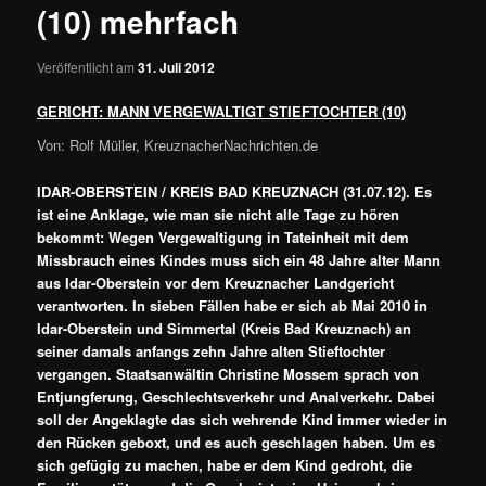
(10) mehrfach
Veröffentlicht am
31. Juli 2012
GERICHT: MANN VERGEWALTIGT STIEFTOCHTER (10)
Von: Rolf Müller, KreuznacherNachrichten.de
IDAR-OBERSTEIN
/ KREIS BAD KREUZNACH (31.07.12). Es
ist eine Anklage, wie man sie nicht alle Tage zu hören
bekommt: Wegen Vergewaltigung in Tateinheit mit dem
Missbrauch eines Kindes muss sich ein 48 Jahre alter Mann
aus Idar-Oberstein vor dem Kreuznacher Landgericht
verantworten. In sieben Fällen habe er sich ab Mai 2010 in
Idar-Oberstein und Simmertal (Kreis Bad Kreuznach) an
seiner damals anfangs zehn Jahre alten Stieftochter
vergangen. Staatsanwältin Christine Mossem sprach von
Entjungferung, Geschlechtsverkehr und Analverkehr. Dabei
soll der Angeklagte das sich wehrende Kind immer wieder in
den Rücken geboxt, und es auch geschlagen haben. Um es
sich gefügig zu machen, habe er dem Kind gedroht, die