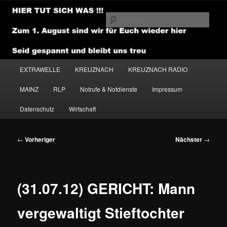
Zum
primären
Such
Inhalt
springen
NEWSHOUSE.MEDIA
Hauptmenü
EXTRAWELLE
KREUZNACH
KREUZNACH RADIO
MAINZ
RLP
Notrufe & Notdienste
Impressum
Datenschutz
Wirtschaft
Beitragsnavigation
←
Vorheriger
Nächster
→
(31.07.12) GERICHT: Mann
vergewaltigt Stieftochter