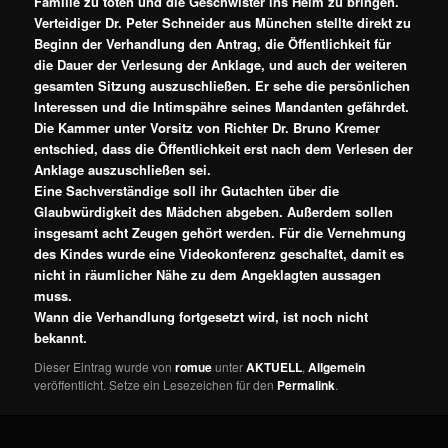
Familie zu töten und die Geschwister ins Heim zu bringen.
Verteidiger Dr. Peter Schneider aus München stellte direkt zu
Beginn der Verhandlung den Antrag, die Öffentlichkeit für
die Dauer der Verlesung der Anklage, und auch der weiteren
gesamten Sitzung auszuschließen. Er sehe die persönlichen
Interessen und die Intimspähre seines Mandanten gefährdet.
Die Kammer unter Vorsitz von Richter Dr. Bruno Kremer
entschied, dass die Öffentlichkeit erst nach dem Verlesen der
Anklage auszuschließen sei.
Eine Sachverständige soll ihr Gutachten über die
Glaubwürdigkeit des Mädchen abgeben. Außerdem sollen
insgesamt acht Zeugen gehört werden. Für die Vernehmung
des Kindes wurde eine Videokonferenz geschaltet, damit es
nicht in räumlicher Nähe zu dem Angeklagten aussagen
muss.
Wann die Verhandlung fortgesetzt wird, ist noch nicht
bekannt.
Dieser Eintrag wurde von
romue
unter
AKTUELL
,
Allgemein
veröffentlicht. Setze ein Lesezeichen für den
Permalink
.