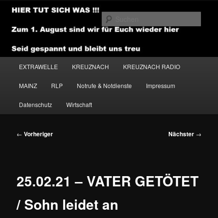
Zum
primären
Such
Inhalt
springen
NEWSHOUSE.MEDIA
Hauptmenü
EXTRAWELLE
KREUZNACH
KREUZNACH RADIO
MAINZ
RLP
Notrufe & Notdienste
Impressum
Datenschutz
Wirtschaft
Beitragsnavigation
←
Vorheriger
Nächster
→
25.02.21 – VATER GETÖTET
/ Sohn leidet an