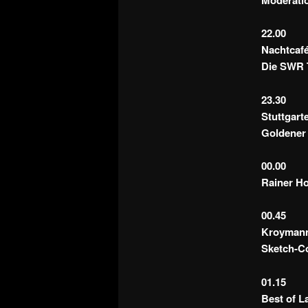
22.00
Nachtcaf
Die SWR 
23.30
Stuttgart
Goldener
00.00
Rainer Ho
00.45
Kroyman
Sketch-C
01.15
Best of L