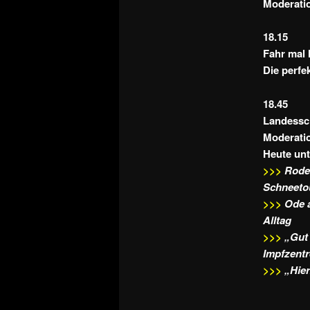
Moderatio
18.15
Fahr mal 
Die perfe
18.45
Landessc
Moderatio
Heute un
>>>
Rode
Schneeto
>>>
Ode 
Alltag
>>>
„Gut 
Impfzentr
>>>
„Hier