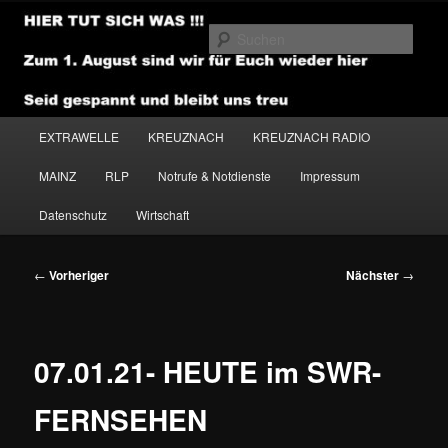
Zum
primären
Such
Inhalt
springen
NEWSHOUSE.MEDIA
Hauptmenü
EXTRAWELLE
KREUZNACH
KREUZNACH RADIO
MAINZ
RLP
Notrufe & Notdienste
Impressum
Datenschutz
Wirtschaft
Beitragsnavigation
←
Vorheriger
Nächster
→
07.01.21- HEUTE im SWR-
FERNSEHEN