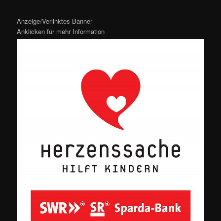
Anzeige/Verlinktes Banner
Anklicken für mehr Information