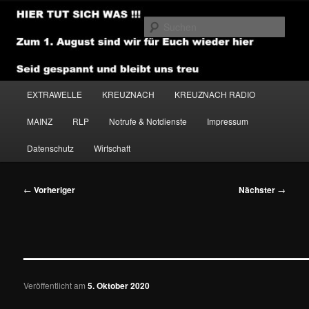
Zum
primären
Such
Inhalt
springen
NEWSHOUSE.MEDIA
Hauptmenü
EXTRAWELLE
KREUZNACH
KREUZNACH RADIO
MAINZ
RLP
Notrufe & Notdienste
Impressum
Datenschutz
Wirtschaft
Beitragsnavigation
←
Vorheriger
Nächster
→
——————————————
Veröffentlicht am
5. Oktober 2020