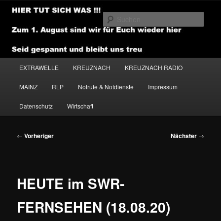
Zum
primären
Such
Inhalt
springen
NEWSHOUSE.MEDIA
Hauptmenü
EXTRAWELLE
KREUZNACH
KREUZNACH RADIO
MAINZ
RLP
Notrufe & Notdienste
Impressum
Datenschutz
Wirtschaft
Beitragsnavigation
←
Vorheriger
Nächster
→
HEUTE im SWR-
FERNSEHEN (18.08.20)