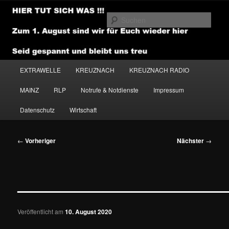
Zum
primären
Such
Inhalt
springen
NEWSHOUSE.MEDIA
Hauptmenü
EXTRAWELLE
KREUZNACH
KREUZNACH RADIO
MAINZ
RLP
Notrufe & Notdienste
Impressum
Datenschutz
Wirtschaft
Beitragsnavigation
←
Vorheriger
Nächster
→
——————————————
Veröffentlicht am
10. August 2020