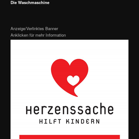
Die Waschmaschine
Anzeige/Verlinktes Banner
Anklicken für mehr Information