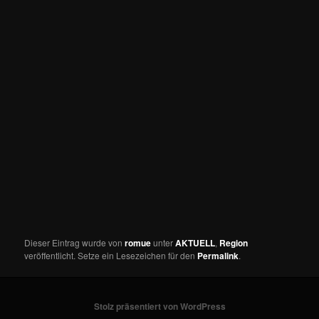
Dieser Eintrag wurde von
romue
unter
AKTUELL
,
Region
veröffentlicht. Setze ein Lesezeichen für den
Permalink
.
Stolz präsentiert von WordPress