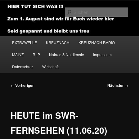
Zum
primären
Such
Inhalt
springen
NEWSHOUSE.MEDIA
Hauptmenü
EXTRAWELLE
KREUZNACH
KREUZNACH RADIO
MAINZ
RLP
Notrufe & Notdienste
Impressum
Datenschutz
Wirtschaft
Beitragsnavigation
←
Vorheriger
Nächster
→
HEUTE im SWR-
FERNSEHEN (11.06.20)