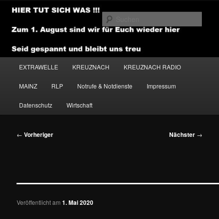
Zum
primären
Such
Inhalt
springen
NEWSHOUSE.MEDIA
Hauptmenü
EXTRAWELLE
KREUZNACH
KREUZNACH RADIO
MAINZ
RLP
Notrufe & Notdienste
Impressum
Datenschutz
Wirtschaft
Beitragsnavigation
←
Vorheriger
Nächster
→
———————————————
Veröffentlicht am
1. Mai 2020