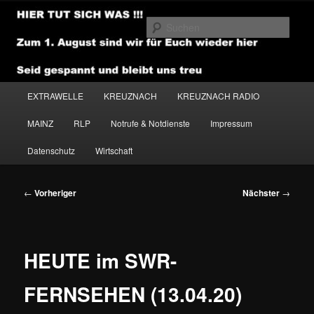
Zum
primären
Such
Inhalt
springen
NEWSHOUSE.MEDIA
Hauptmenü
EXTRAWELLE
KREUZNACH
KREUZNACH RADIO
MAINZ
RLP
Notrufe & Notdienste
Impressum
Datenschutz
Wirtschaft
Beitragsnavigation
←
Vorheriger
Nächster
→
HEUTE im SWR-
FERNSEHEN (13.04.20)