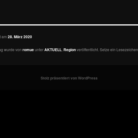
—————————————
ht am
28. März 2020
rag wurde von
romue
unter
AKTUELL
,
Region
veröffentlicht. Setze ein Lesezeichen
Stolz präsentiert von WordPress