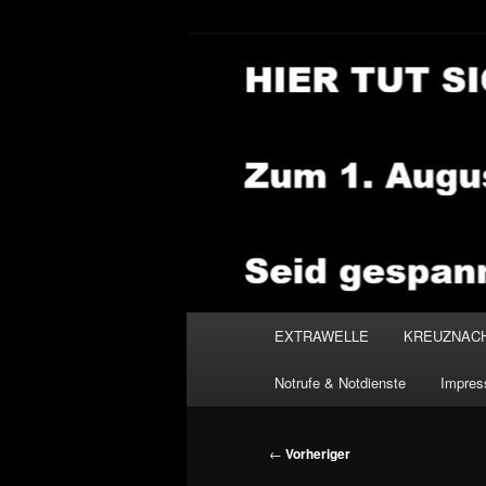
Zum
primären
Inhalt
NEWSHOUSE
springen
Hauptmenü
EXTRAWELLE
KREUZNAC
Notrufe & Notdienste
Impre
Beitragsnavigation
←
Vorheriger